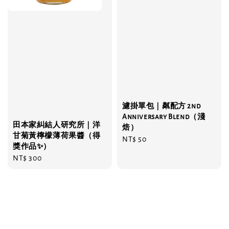
濾掛單包｜粼配方 2nd
Anniversary Blend（淺
田本家糾結人研究所｜洋
焙）
甘菊黃檸檬薄荷果醬（得
Regular
NT$ 50
獎作品✨）
price
Regular
NT$ 300
price