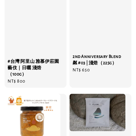
2nd Anniversary Blend
#台灣 阿里山 雅慕伊莊園
粼 #03 | 淺焙（225g）
藝伎｜日曬 淺焙
Regular
NT$ 650
（100g）
price
Regular
NT$ 800
price