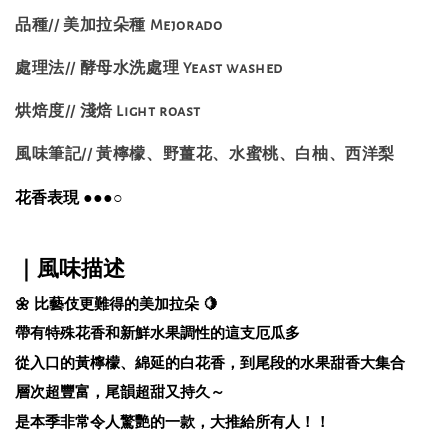
品種// 美加拉朵種 Mejorado
處理法// 酵母水洗處理 Yeast washed
烘焙度// 淺焙 Light roast
風味筆記// 黃檸檬、野薑花、水蜜桃、白柚、西洋梨
花香表現
●
●
●
○
｜風味描述
🌼 比藝伎更難得的美加拉朵 🍋
帶有特殊花香和新鮮水果調性的這支厄瓜多
從入口的黃檸檬、綿延的白花香，到尾段的水果甜香大集合
層次超豐富，尾韻超甜又持久～
是本季非常令人驚艷的一款，大推給所有人！！