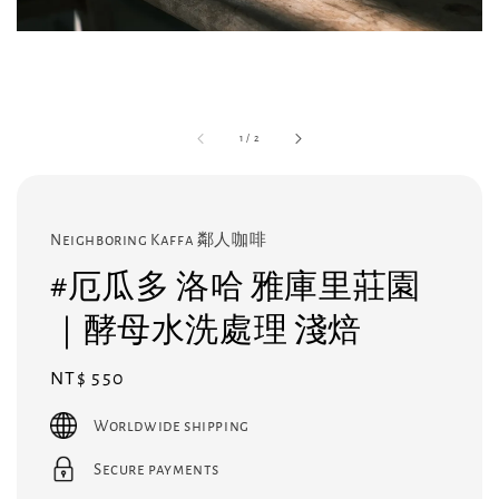
1
/
2
Neighboring Kaffa 鄰人咖啡
#厄瓜多 洛哈 雅庫里莊園
｜酵母水洗處理 淺焙
Regular
NT$ 550
price
Worldwide shipping
Secure payments