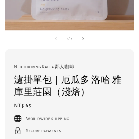
1
/
2
Neighboring Kaffa 鄰人咖啡
濾掛單包｜厄瓜多 洛哈 雅
庫里莊園（淺焙）
Regular
NT$ 65
price
Worldwide shipping
Secure payments