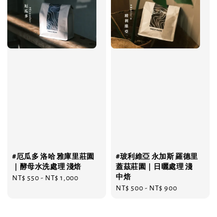
#厄瓜多 洛哈 雅庫里莊園
#玻利維亞 永加斯 羅德里
｜酵母水洗處理 淺焙
蓋茲莊園｜日曬處理 淺
中焙
Regular
NT$ 550
-
NT$ 1,000
Regular
NT$ 500
-
NT$ 900
price
price