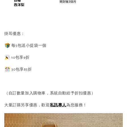
掛耳優惠：
每5包送小提袋一個
10包享9折
30包享85折
（自訂數量加入購物車，系統自動給予折扣優惠）
大量訂購另享優惠，歡迎
私訊專人
為您服務！