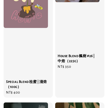
House Blend 楓樹 #26 |
中焙（225g）
Regular
NT$ 350
price
Special Blend 桂蜜 | 淺焙
（100g）
Regular
NT$ 400
price