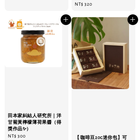
Regular
NT$ 320
price
田本家糾結人研究所｜洋
甘菊黃檸檬薄荷果醬（得
獎作品✨）
Regular
NT$ 300
【 咖啡豆20g迷你包】可