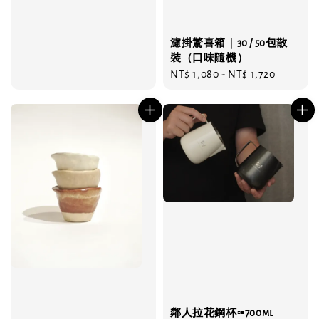
濾掛驚喜箱｜30 / 50包散
裝（口味隨機）
Regular
NT$ 1,080
-
NT$ 1,720
price
鄰人拉花鋼杯▫️▪️700ml