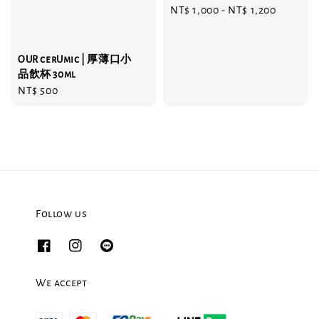
Regular
NT$ 1,000
-
NT$ 1,200
price
OUR cerUmic | 厚薄口小
品飲杯 30ml
Regular
NT$ 500
price
Follow us
We accept