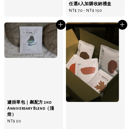
price
任選6入加購收納禮盒
Regular
NT$ 70
-
NT$ 150
price
濾掛單包｜粼配方 2nd
Anniversary Blend（淺
焙）
Regular
NT$ 50
price