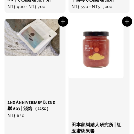
Regular
NT$ 400
-
NT$ 700
Regular
NT$ 550
-
NT$ 1,000
price
price
2nd Anniversary Blend
粼 #03 | 淺焙（225g）
Regular
NT$ 650
price
田本家糾結人研究所 | 紅
玉蜜桃果醬