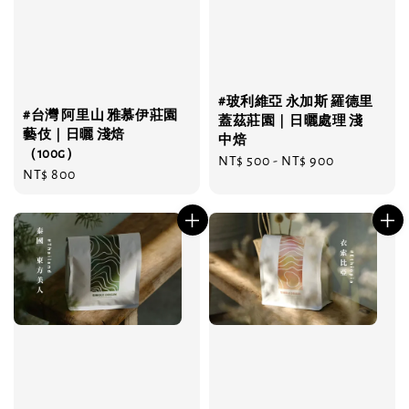
#玻利維亞 永加斯 羅德里
#台灣 阿里山 雅慕伊莊園
蓋茲莊園｜日曬處理 淺
藝伎｜日曬 淺焙
中焙
（100g）
Regular
NT$ 500
-
NT$ 900
Regular
NT$ 800
price
price