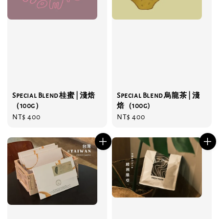
Special Blend 桂蜜 | 淺焙
Special Blend 烏龍茶 | 淺
（100g）
焙（100g)
Regular
NT$ 400
Regular
NT$ 400
price
price