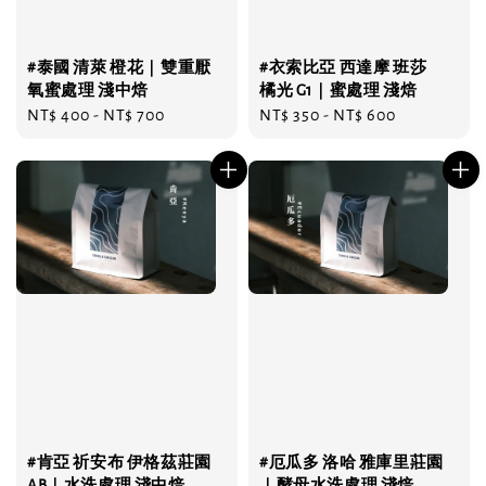
#泰國 清萊 橙花｜雙重厭
#衣索比亞 西達摩 班莎
氧蜜處理 淺中焙
橘光 G1｜蜜處理 淺焙
Regular
NT$ 400
-
NT$ 700
Regular
NT$ 350
-
NT$ 600
price
price
#肯亞 祈安布 伊格茲莊園
#厄瓜多 洛哈 雅庫里莊園
AB｜水洗處理 淺中焙
｜酵母水洗處理 淺焙