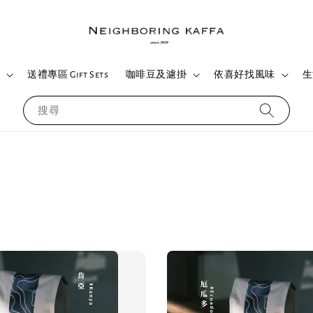
們
送禮專區 Gift Sets
咖啡豆及濾掛
依喜好找風味
生
搜尋