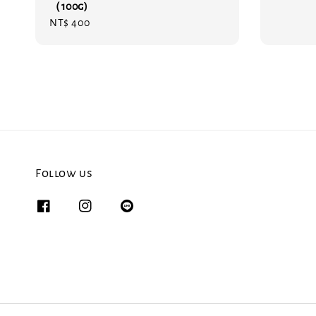
（100g)
Regular
NT$ 400
price
Follow us