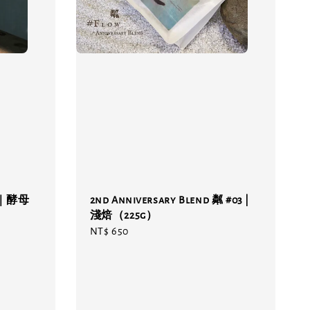
｜酵母
2nd Anniversary Blend 粼 #03 |
淺焙（225g）
Regular
NT$ 650
price