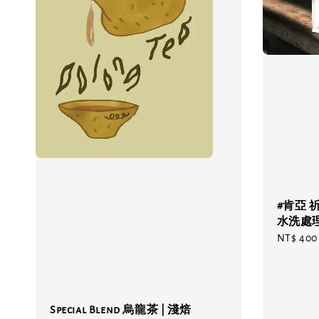
#肯亞 
水洗處
Regular
NT$ 400
price
Special Blend 烏龍茶 | 淺焙