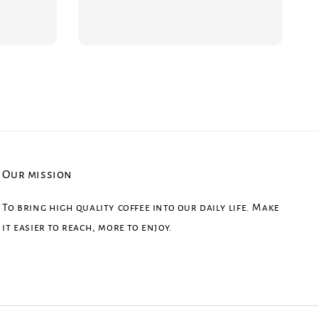
Our mission
To bring high quality coffee into our daily life. Make
it easier to reach, more to enjoy.