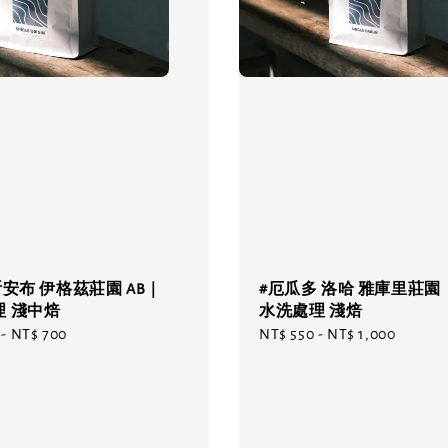
祈安布 伊格茲莊園 AB｜
#厄瓜多 洛哈 雅庫里莊園
理 淺中焙
水洗處理 淺焙
-
NT$ 700
Regular
NT$ 550
-
NT$ 1,000
price