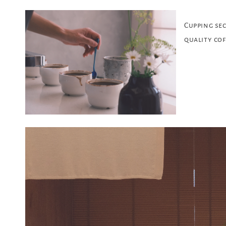
Cupping se
quality cof