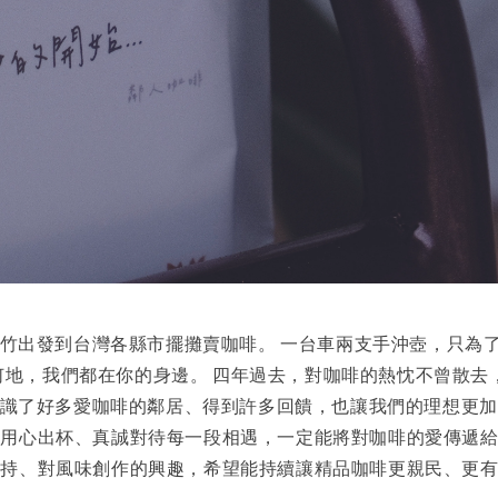
從新竹出發到台灣各縣市擺攤賣咖啡。 一台車兩支手沖壺，只為
何時、身在何地，我們都在你的身邊。 四年過去，對咖啡的熱忱不
、認識了好多愛咖啡的鄰居、得到許多回饋，也讓我們的理想更
用心出杯、真誠對待每一段相遇，一定能將對咖啡的愛傳遞給
堅持、對風味創作的興趣，希望能持續讓精品咖啡更親民、更