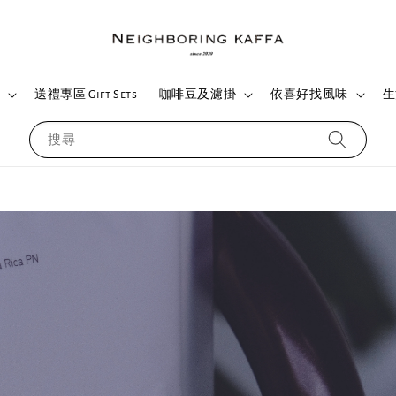
們
送禮專區 Gift Sets
咖啡豆及濾掛
依喜好找風味
生
搜尋